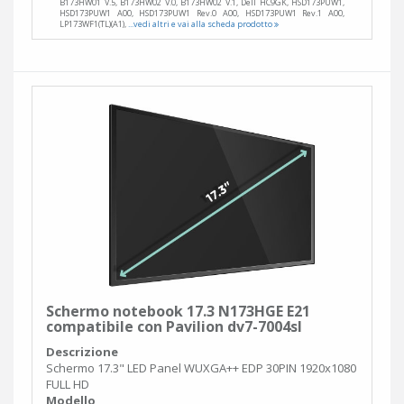
B173HW01 V.5, B173HW02 V.0, B173HW02 V.1, Dell HC9GK, HSD173PUW1,
HSD173PUW1 A00, HSD173PUW1 Rev.0 A00, HSD173PUW1 Rev.1 A00,
LP173WF1(TL)(A1),
...vedi altri e vai alla scheda prodotto
Schermo notebook 17.3 N173HGE E21
compatibile con Pavilion dv7-7004sl
Descrizione
Schermo 17.3" LED Panel WUXGA++ EDP 30PIN 1920x1080
FULL HD
Modello