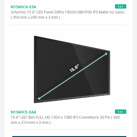
N156HCA-E5A
5 pz.
Schermo 15.6" LED Panel 30Pin 1920x1080 FHD IPS Matte no Ganci
( 350 mm x 205 mm x 3 mm )
N156HCE-EAA
5 pz.
15.6" LED Slim FULL HD 1920 x 1080 IPS Connettore 30 Pin ( 360
mm x 210 mm x 3 mm )