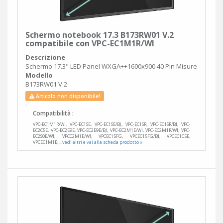
Schermo notebook 17.3 B173RW01 V.2
compatibile con VPC-EC1M1R/WI
Descrizione
Schermo 17.3" LED Panel WXGA++1600x900 40 Pin Misure
Modello
B173RW01 V.2
Articolo non disponibile!
.
Compatibilità :
VPC-EC1M1R/WI, VPC-EC1SE, VPC-EC1SE/BJ, VPC-EC1SR, VPC-EC1SR/BJ, VPC-
EC2C5E, VPC-EC2E9E, VPC-EC2E9E/BJ, VPC-EC2M1E/WI, VPC-EC2M1R/WI, VPC-
EC2S0E/WI, VPCC2M1E/WI, VPCEC15FG, VPCEC15FG/BI, VPCEC1C5E,
VPCEC1M1E,
...vedi altri e vai alla scheda prodotto