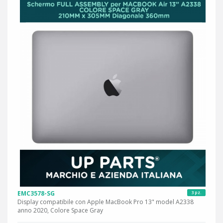
EMC3578-SG
3 pz.
Display compatibile con Apple MacBook Pro 13" model A2338
anno 2020, Colore Space Gray