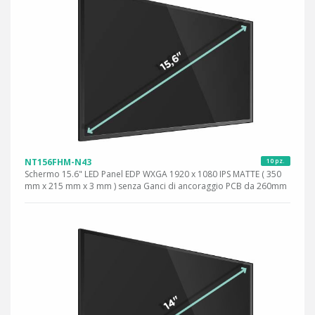
NT156FHM-N43
10 pz.
Schermo 15.6" LED Panel EDP WXGA 1920 x 1080 IPS MATTE ( 350
mm x 215 mm x 3 mm ) senza Ganci di ancoraggio PCB da 260mm