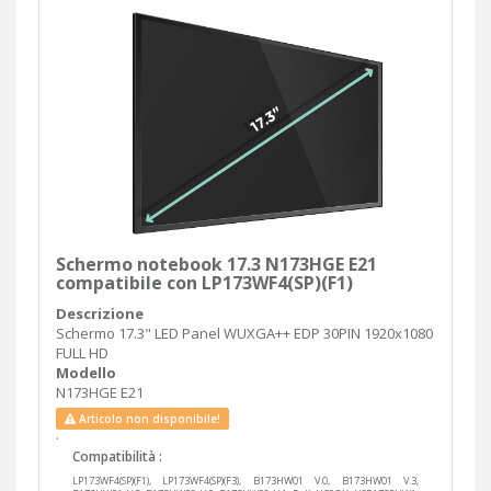
Schermo notebook 17.3 N173HGE E21
compatibile con LP173WF4(SP)(F1)
Descrizione
Schermo 17.3" LED Panel WUXGA++ EDP 30PIN 1920x1080
FULL HD
Modello
N173HGE E21
Articolo non disponibile!
.
Compatibilità :
LP173WF4(SP)(F1), LP173WF4(SP)(F3), B173HW01 V.0, B173HW01 V.3,