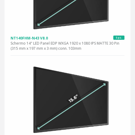
NT140FHM-N43 V8.0
5 pz.
Schermo 14" LED Panel EDP WXGA 1920 x 1080 IPS MATTE 30 Pin
(315 mm x 197 mm x 3 mm) conn. 103mm