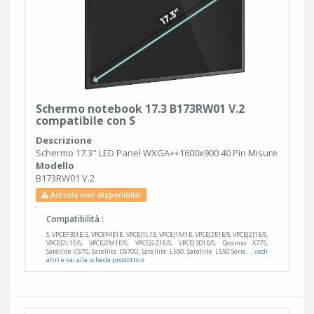
Schermo notebook 17.3 B173RW01 V.2
compatibile con S
Descrizione
Schermo 17.3" LED Panel WXGA++1600x900 40 Pin Misure
Modello
B173RW01 V.2
Articolo non disponibile!
.
Compatibilità :
S, VPCEF3S1E, S, VPCEF4E1E, VPCEJ1L1E, VPCEJ1M1E, VPCEJ2E1E/S, VPCEJ2J1E/S,
VPCEJ2L1E/S, VPCEJ2M1E/S, VPCEJ2Z1E/S, VPCEJ3D1E/S, Qosmio X775,
Satellite C670, Satellite C670D, Satellite L550, Satellite L550 Serie,
...vedi
altri e vai alla scheda prodotto