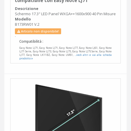
compatibile con Easy Note LJ71
Descrizione
Schermo 17.3" LED Panel WXGA++1600x900 40 Pin Misure
Modello
B173RW01 V.2
Articolo non disponibile!
.
Compatibilità :
Easy Note LJ71, Easy Note LJ71, Easy Note LJ77, Easy Note LJ61, Easy Note
LJ71 Serie, Easy Note LJ73, Easy Note LJ75, Easy Note LJ75 Serie, Easy Note
LJ77, Easy Note LK11BZ, Easy Note LM81,
...vedi altri e vai alla scheda
prodotto