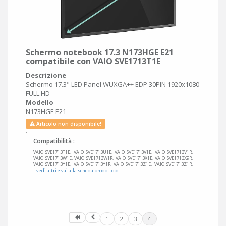
Schermo notebook 17.3 N173HGE E21
compatibile con VAIO SVE1713T1E
Descrizione
Schermo 17.3" LED Panel WUXGA++ EDP 30PIN 1920x1080
FULL HD
Modello
N173HGE E21
Articolo non disponibile!
.
Compatibilità :
VAIO SVE1713T1E, VAIO SVE1713U1E, VAIO SVE1713V1E, VAIO SVE1713V1R,
VAIO SVE1713W1E, VAIO SVE1713W1R, VAIO SVE1713X1E, VAIO SVE1713X9R,
VAIO SVE1713Y1E, VAIO SVE1713Y1R, VAIO SVE1713Z1E, VAIO SVE1713Z1R,
...vedi altri e vai alla scheda prodotto
1
2
3
4