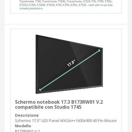
Travelmate 7740, Travelmate 7740G, Travelmate, A72JR, F70, F70SI, F70SL,
G72GX, K70A, K70AB, K70AD, K70I, K70IJ, K70IL, K72JR,
...vedi altri e vai alla
scheda prodotto
Schermo notebook 17.3 B173RW01 V.2
compatibile con Studio 1745
Descrizione
Schermo 17.3" LED Panel WXGA++1600x900 40 Pin Misure
Modello
B173RW01 V.2