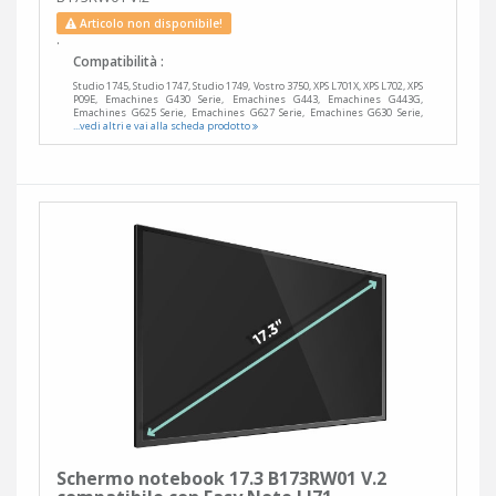
Articolo non disponibile!
.
Compatibilità :
Studio 1745, Studio 1747, Studio 1749, Vostro 3750, XPS L701X, XPS L702, XPS
P09E, Emachines G430 Serie, Emachines G443, Emachines G443G,
Emachines G625 Serie, Emachines G627 Serie, Emachines G630 Serie,
...vedi altri e vai alla scheda prodotto
Schermo notebook 17.3 B173RW01 V.2