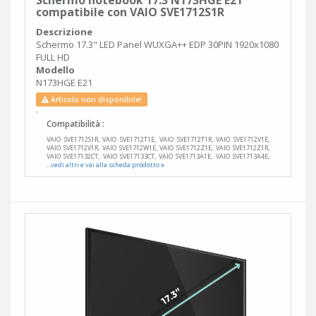
Schermo notebook 17.3 N173HGE E21
compatibile con VAIO SVE1712S1R
Descrizione
Schermo 17.3" LED Panel WUXGA++ EDP 30PIN 1920x1080
FULL HD
Modello
N173HGE E21
Articolo non disponibile!
.
Compatibilità :
VAIO SVE1712S1R, VAIO SVE1712T1E, VAIO SVE1712T1R, VAIO SVE1712V1E,
VAIO SVE1712V1R, VAIO SVE1712W1E, VAIO SVE1712Z1E, VAIO SVE1712Z1R,
VAIO SVE17132CT, VAIO SVE17133CT, VAIO SVE1713A1E, VAIO SVE1713A4E,
...vedi altri e vai alla scheda prodotto