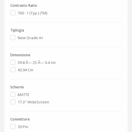
Contrasto Ratio
700 : 1 (Typ.) (TM)
Tiplogia
New Grade A+
Dimensione
39.8 Ã— 25 Ã— 0.4 cm
43,94 Cm
Schermi
MATTE
17.3" WideScreen
Connettore
30 Pin