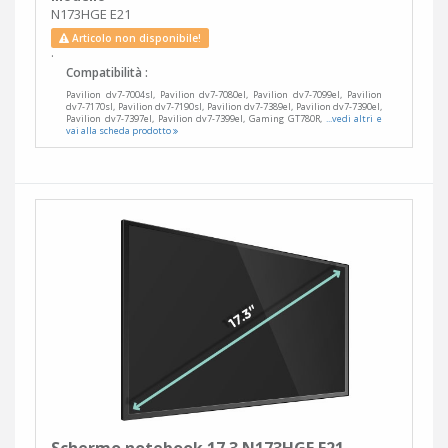
N173HGE E21
Articolo non disponibile!
.
Compatibilità :
Pavilion dv7-7004sl, Pavilion dv7-7080el, Pavilion dv7-7099el, Pavilion
dv7-7170sl, Pavilion dv7-7190sl, Pavilion dv7-7389el, Pavilion dv7-7390el,
Pavilion dv7-7397el, Pavilion dv7-7399el, Gaming GT780R,
...vedi altri e
vai alla scheda prodotto