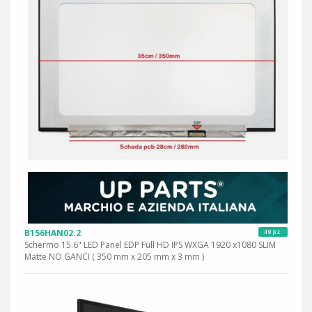
B156HAN02.2
49 pz.
Schermo 15.6" LED Panel EDP Full HD IPS WXGA 1920 x1080 SLIM
Matte NO GANCI ( 350 mm x 205 mm x 3 mm )