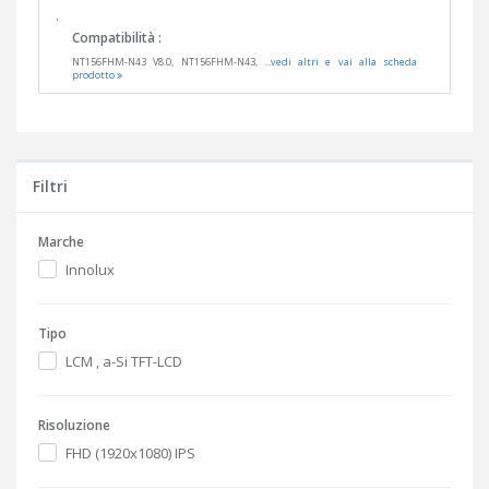
.
Compatibilità :
NT156FHM-N43 V8.0, NT156FHM-N43,
...vedi altri e vai alla scheda
prodotto
Filtri
Marche
Innolux
Tipo
LCM , a-Si TFT-LCD
Risoluzione
FHD (1920x1080) IPS