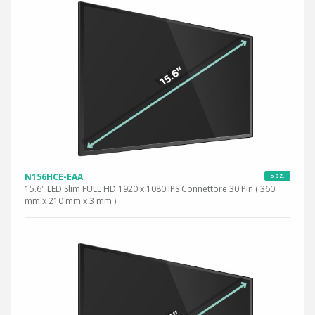
N156HCE-EAA
5 pz.
15.6" LED Slim FULL HD 1920 x 1080 IPS Connettore 30 Pin ( 360
mm x 210 mm x 3 mm )