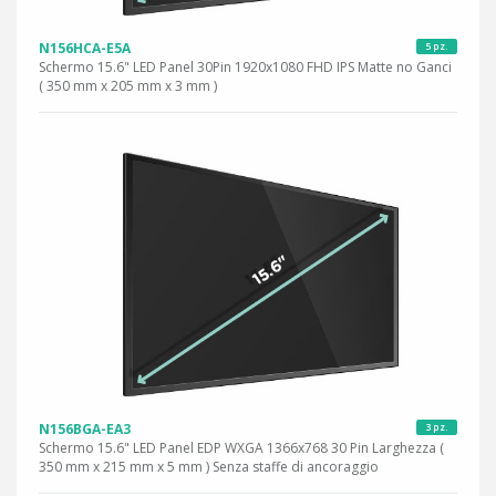
N156HCA-E5A
5 pz.
Schermo 15.6" LED Panel 30Pin 1920x1080 FHD IPS Matte no Ganci
( 350 mm x 205 mm x 3 mm )
N156BGA-EA3
3 pz.
Schermo 15.6" LED Panel EDP WXGA 1366x768 30 Pin Larghezza (
350 mm x 215 mm x 5 mm ) Senza staffe di ancoraggio