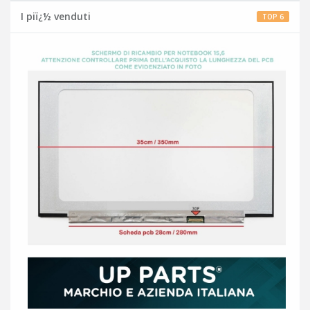
I piï¿½ venduti
TOP 6