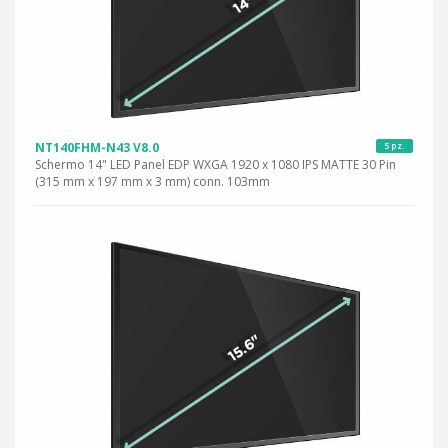
NT140FHM-N43 V8.0
5 pz.
Schermo 14" LED Panel EDP WXGA 1920 x 1080 IPS MATTE 30 Pin
(315 mm x 197 mm x 3 mm) conn. 103mm