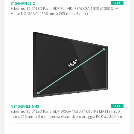
B156HAN02.2
57 pz.
Schermo 15.6" LED Panel EDP Full HD IPS WXGA 1920 x1080 SLIM
Matte NO GANCI ( 350 mm x 205 mm x 3 mm )
NT156FHM-N43
18 pz.
Schermo 15.6" LED Panel EDP WXGA 1920 x 1080 IPS MATTE ( 350
mm x 215 mm x 3 mm ) senza Ganci di ancoraggio PCB da 260mm