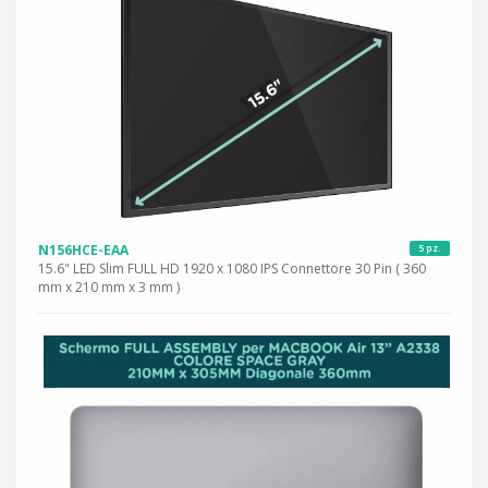
N156HCE-EAA
5 pz.
15.6" LED Slim FULL HD 1920 x 1080 IPS Connettore 30 Pin ( 360
mm x 210 mm x 3 mm )