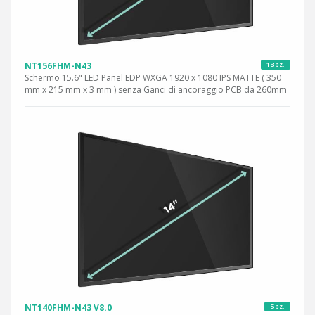
NT156FHM-N43
18 pz.
Schermo 15.6" LED Panel EDP WXGA 1920 x 1080 IPS MATTE ( 350
mm x 215 mm x 3 mm ) senza Ganci di ancoraggio PCB da 260mm
NT140FHM-N43 V8.0
5 pz.