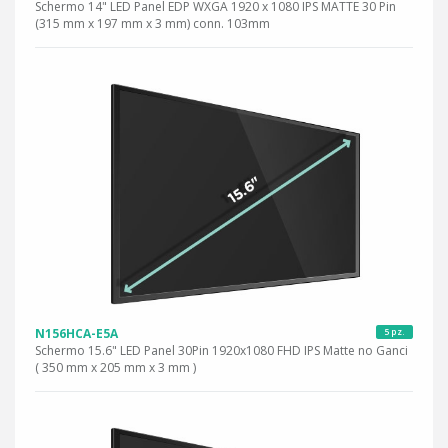
Schermo 14" LED Panel EDP WXGA 1920 x 1080 IPS MATTE 30 Pin
(315 mm x 197 mm x 3 mm) conn. 103mm
N156HCA-E5A
5 pz.
Schermo 15.6" LED Panel 30Pin 1920x1080 FHD IPS Matte no Ganci
( 350 mm x 205 mm x 3 mm )