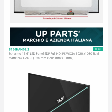
B156HAN02.2
57 pz.
Schermo 15.6" LED Panel EDP Full HD IPS WXGA 1920 x1080 SLIM
Matte NO GANCI ( 350 mm x 205 mm x 3 mm )