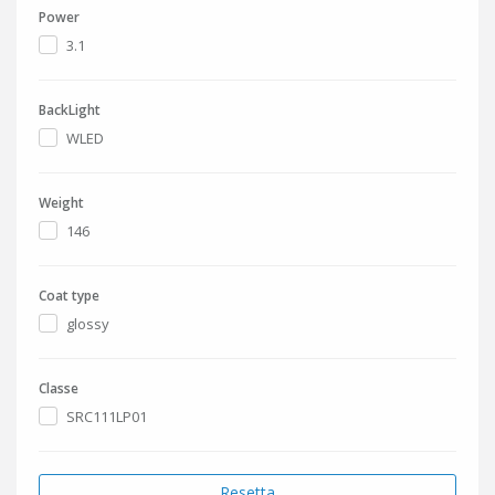
Power
3.1
BackLight
WLED
Weight
146
Coat type
glossy
Classe
SRC111LP01
Resetta