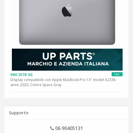
EMC3578-SG
3 pz.
Display compatibile con Apple MacBook Pro 13" model A2338
anno 2020, Colore Space Gray
Supporto
06 90405131