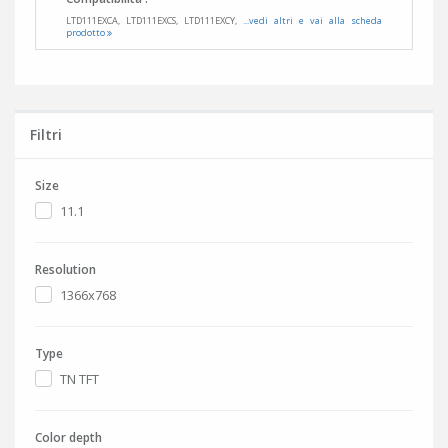
LTD111EXCA, LTD111EXCS, LTD111EXCY,
...vedi altri e vai alla scheda
prodotto
Filtri
Size
11.1
Resolution
1366x768
Type
TN TFT
Color depth