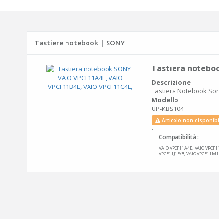
Tastiere notebook | SONY
Tastiera notebo
Descrizione
Tastiera Notebook So
Modello
UP-KBS104
Articolo non disponibi
.
Compatibilità :
VAIO VPCF11A4E, VAIO VPCF11
VPCF11J1E/B, VAIO VPCF11M1E