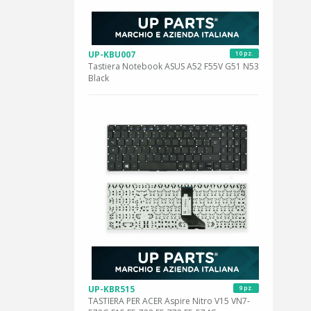
UP-KBU007
10 pz.
Tastiera Notebook ASUS A52 F55V G51 N53
Black
UP-KBR515
9 pz.
TASTIERA PER ACER Aspire Nitro V15 VN7-