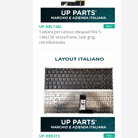
UP-KBL14AL
8 pz.
Tastiera per Lenovo Ideapad Flex 5-
14ALC05 senza frame, tasti grigi,
retroilluminata
UP-KBR315
7 pz.