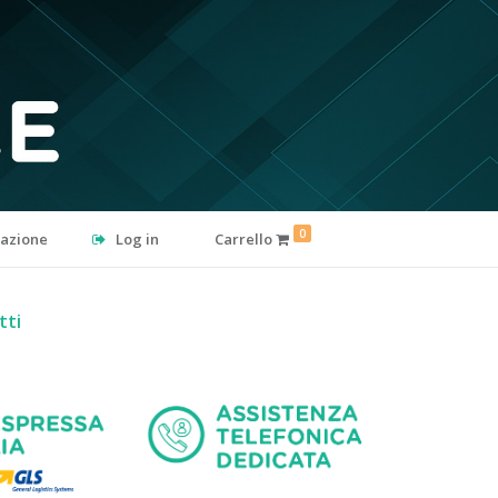
0
razione
Log in
Carrello
tti