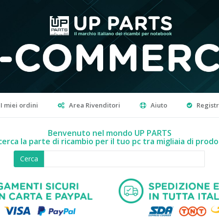
I miei ordini
Area Rivenditori
Aiuto
Regist
Benvenuto nel mondo UP PARTS
cerca la parte di ricambio per il tuo pc tra migliaia di prodo
Cerca