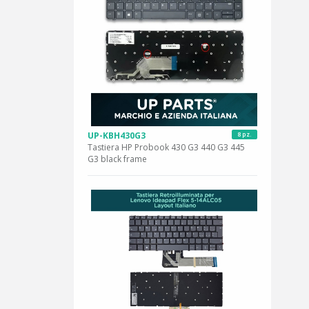
UP-KBH430G3
8 pz.
Tastiera HP Probook 430 G3 440 G3 445
G3 black frame