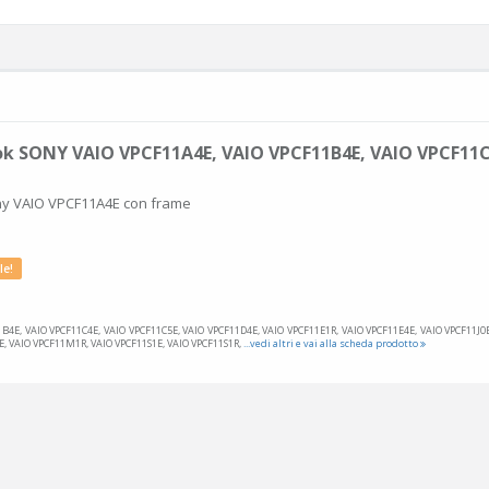
ok SONY VAIO VPCF11A4E, VAIO VPCF11B4E, VAIO VPCF11
ny VAIO VPCF11A4E con frame
le!
B4E, VAIO VPCF11C4E, VAIO VPCF11C5E, VAIO VPCF11D4E, VAIO VPCF11E1R, VAIO VPCF11E4E, VAIO VPCF11J0E
, VAIO VPCF11M1R, VAIO VPCF11S1E, VAIO VPCF11S1R,
...vedi altri e vai alla scheda prodotto