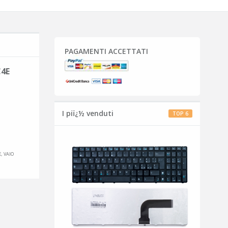
PAGAMENTI ACCETTATI
C4E
I piï¿½ venduti
TOP 6
, VAIO