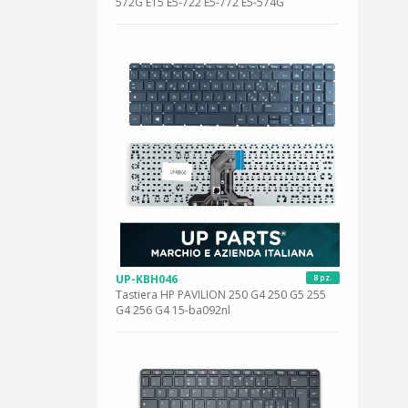
572G E15 E5-722 E5-772 E5-574G
UP-KBH046
8 pz.
Tastiera HP PAVILION 250 G4 250 G5 255
G4 256 G4 15-ba092nl