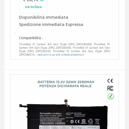
iva inclusa
Disponibilità Immediata
Spedizione immediata Espressa
.
Compatibilità :
ThinkPad X1 Carbon 4th Gen (Type 20FC) 20FCS3GH00, ThinkPad X1
Carbon 4th Gen (Type 20FC) 20FCS3GK00, ThinkPad X1 Carbon 4th Gen
(Type 20FC) 20FCS3GL00, ThinkPad X1 Carbon 4th Gen (Type 20FC)
20FCS3M21A,
...vedi altri e vai alla scheda prodotto