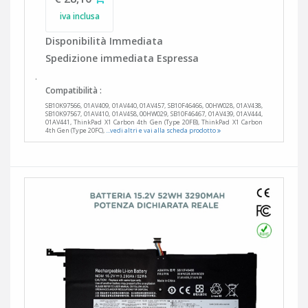
iva inclusa
Disponibilità Immediata
Spedizione immediata Espressa
.
Compatibilità :
SB10K97566, 01AV409, 01AV440, 01AV457, SB10F46466, 00HW028, 01AV438,
SB10K97567, 01AV410, 01AV458, 00HW029, SB10F46467, 01AV439, 01AV444,
01AV441, ThinkPad X1 Carbon 4th Gen (Type 20FB), ThinkPad X1 Carbon
4th Gen (Type 20FC),
...vedi altri e vai alla scheda prodotto