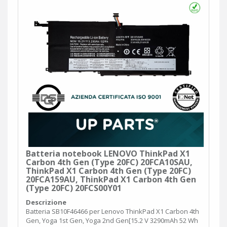
Batteria notebook LENOVO ThinkPad X1
Carbon 4th Gen (Type 20FC) 20FCA10SAU,
ThinkPad X1 Carbon 4th Gen (Type 20FC)
20FCA159AU, ThinkPad X1 Carbon 4th Gen
(Type 20FC) 20FCS00Y01
Descrizione
Batteria SB10F46466 per Lenovo ThinkPad X1 Carbon 4th
Gen, Yoga 1st Gen, Yoga 2nd Gen[15.2 V 3290mAh 52 Wh