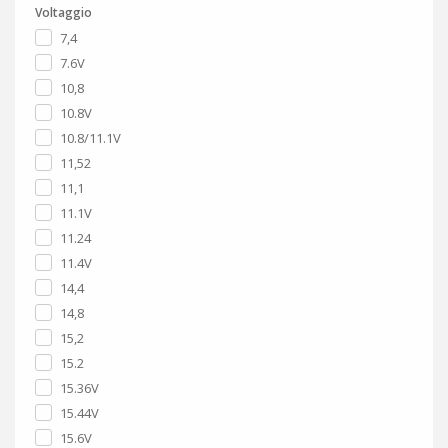
Voltaggio
7,4
7.6V
10,8
10.8V
10.8/11.1V
11,52
11,1
11.1V
11.24
11.4V
14,4
14,8
15,2
15.2
15.36V
15.44V
15.6V