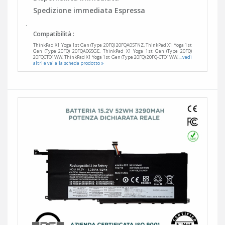
Spedizione immediata Espressa
.
Compatibilità :
ThinkPad X1 Yoga 1st Gen (Type 20FQ) 20FQA05TNZ, ThinkPad X1 Yoga 1st
Gen (Type 20FQ) 20FQA065GE, ThinkPad X1 Yoga 1st Gen (Type 20FQ)
20FQCTO1WW, ThinkPad X1 Yoga 1st Gen (Type 20FQ) 20FQ-CTO1WW,
...vedi
altri e vai alla scheda prodotto