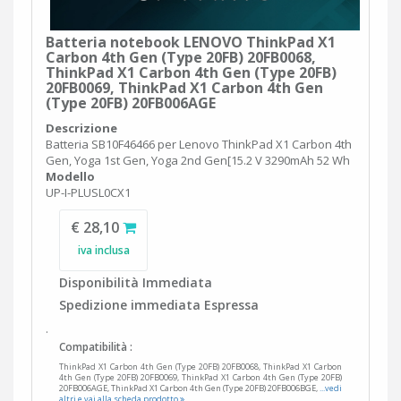
Batteria notebook LENOVO ThinkPad X1
Carbon 4th Gen (Type 20FB) 20FB0068,
ThinkPad X1 Carbon 4th Gen (Type 20FB)
20FB0069, ThinkPad X1 Carbon 4th Gen
(Type 20FB) 20FB006AGE
Descrizione
Batteria SB10F46466 per Lenovo ThinkPad X1 Carbon 4th
Gen, Yoga 1st Gen, Yoga 2nd Gen[15.2 V 3290mAh 52 Wh
Modello
UP-I-PLUSL0CX1
€ 28,10
iva inclusa
Disponibilità Immediata
Spedizione immediata Espressa
.
Compatibilità :
ThinkPad X1 Carbon 4th Gen (Type 20FB) 20FB0068, ThinkPad X1 Carbon
4th Gen (Type 20FB) 20FB0069, ThinkPad X1 Carbon 4th Gen (Type 20FB)
20FB006AGE, ThinkPad X1 Carbon 4th Gen (Type 20FB) 20FB006BGE,
...vedi
altri e vai alla scheda prodotto