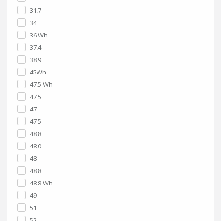
31,7
34
36 Wh
37,4
38,9
45Wh
47,5 Wh
47,5
47
47.5
48,8
48,0
48
48.8
48.8 Wh
49
51
52