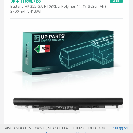
UP-I-HT03XLPRO
85 pz.
Batteria HP 255 G7, HT03XL Li-Polymer, 11,4V, 3630mAh (
3700mAh ), 41,9Wh
VISITANDO UP-TOWN.IT, SI ACCETTA L'UTILIZZO DEI COOKIE..
Maggiori