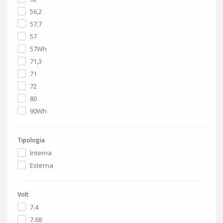
56,2
57,7
57
57Wh
71,3
71
72
80
90Wh
Tipologia
Interna
Esterna
Volt
7.4
7.68