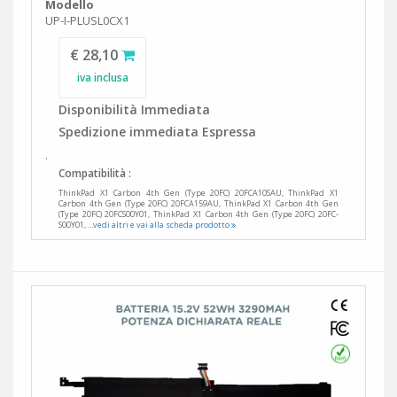
Modello
UP-I-PLUSL0CX1
€ 28,10
iva inclusa
Disponibilità Immediata
Spedizione immediata Espressa
.
Compatibilità :
ThinkPad X1 Carbon 4th Gen (Type 20FC) 20FCA10SAU, ThinkPad X1
Carbon 4th Gen (Type 20FC) 20FCA159AU, ThinkPad X1 Carbon 4th Gen
(Type 20FC) 20FCS00Y01, ThinkPad X1 Carbon 4th Gen (Type 20FC) 20FC-
S00Y01,
...vedi altri e vai alla scheda prodotto