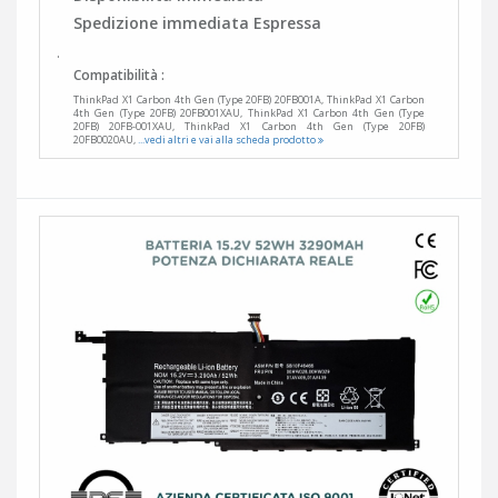
Spedizione immediata Espressa
.
Compatibilità :
ThinkPad X1 Carbon 4th Gen (Type 20FB) 20FB001A, ThinkPad X1 Carbon
4th Gen (Type 20FB) 20FB001XAU, ThinkPad X1 Carbon 4th Gen (Type
20FB) 20FB-001XAU, ThinkPad X1 Carbon 4th Gen (Type 20FB)
20FB0020AU,
...vedi altri e vai alla scheda prodotto