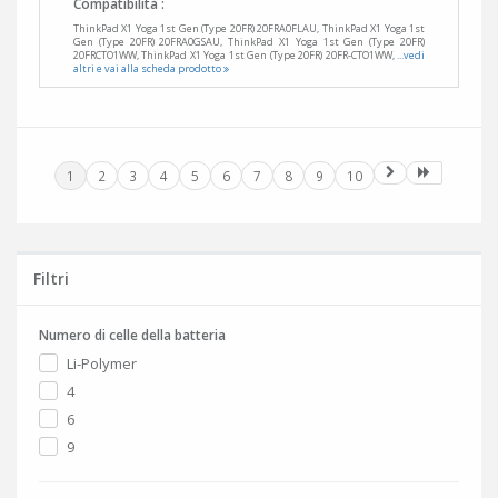
Compatibilità :
ThinkPad X1 Yoga 1st Gen (Type 20FR) 20FRA0FLAU, ThinkPad X1 Yoga 1st
Gen (Type 20FR) 20FRA0GSAU, ThinkPad X1 Yoga 1st Gen (Type 20FR)
20FRCTO1WW, ThinkPad X1 Yoga 1st Gen (Type 20FR) 20FR-CTO1WW,
...vedi
altri e vai alla scheda prodotto
1
2
3
4
5
6
7
8
9
10
Filtri
Numero di celle della batteria
Li-Polymer
4
6
9