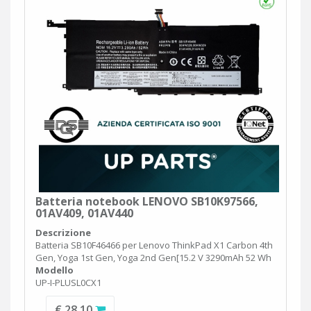
Batteria notebook LENOVO SB10K97566,
01AV409, 01AV440
Descrizione
Batteria SB10F46466 per Lenovo ThinkPad X1 Carbon 4th
Gen, Yoga 1st Gen, Yoga 2nd Gen[15.2 V 3290mAh 52 Wh
Modello
UP-I-PLUSL0CX1
€ 28,10