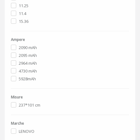
11.25
11.4
15.36
Ampere
2090 mAh
2095 mAh
2964 mAh
4730 mAh
5928mAh
Misure
237*101 cm
Marche
LENOVO