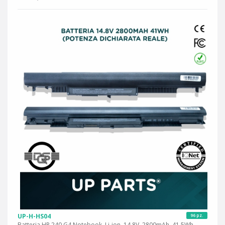
UP-H-HS04
96 pz.
Batteria HP 240 G4 Notebook, Li-ion, 14,8V, 2800mAh, 41.5Wh,