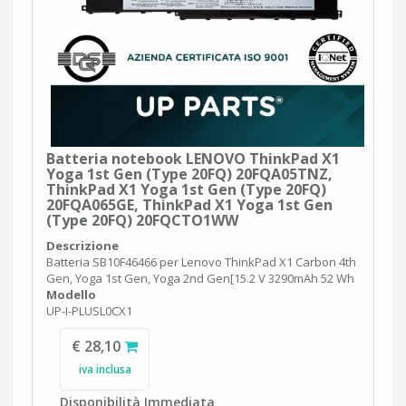
Batteria notebook LENOVO ThinkPad X1
Yoga 1st Gen (Type 20FQ) 20FQA05TNZ,
ThinkPad X1 Yoga 1st Gen (Type 20FQ)
20FQA065GE, ThinkPad X1 Yoga 1st Gen
(Type 20FQ) 20FQCTO1WW
Descrizione
Batteria SB10F46466 per Lenovo ThinkPad X1 Carbon 4th
Gen, Yoga 1st Gen, Yoga 2nd Gen[15.2 V 3290mAh 52 Wh
Modello
UP-I-PLUSL0CX1
€ 28,10
iva inclusa
Disponibilità Immediata