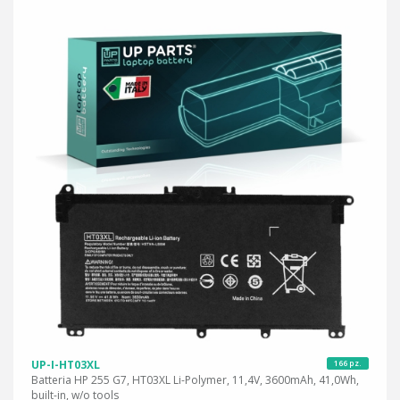
UP-I-HT03XL
166 pz.
Batteria HP 255 G7, HT03XL Li-Polymer, 11,4V, 3600mAh, 41,0Wh,
built-in, w/o tools