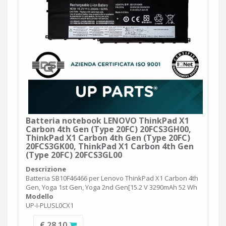
Batteria notebook LENOVO ThinkPad X1
Carbon 4th Gen (Type 20FC) 20FCS3GH00,
ThinkPad X1 Carbon 4th Gen (Type 20FC)
20FCS3GK00, ThinkPad X1 Carbon 4th Gen
(Type 20FC) 20FCS3GL00
Descrizione
Batteria SB10F46466 per Lenovo ThinkPad X1 Carbon 4th
Gen, Yoga 1st Gen, Yoga 2nd Gen[15.2 V 3290mAh 52 Wh
Modello
UP-I-PLUSL0CX1
€ 28,10