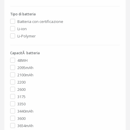
Tipo di batteria
Batteria con certificazione
Li-ion
Li-Polymer
CapacitÃ batteria
48WH
2095mAh
2100mAh
2200
2600
3175
3350
3440mAh
3600
3654mAh