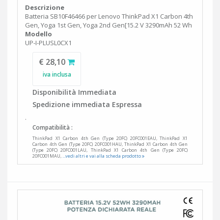
Descrizione
Batteria SB10F46466 per Lenovo ThinkPad X1 Carbon 4th
Gen, Yoga 1st Gen, Yoga 2nd Gen[15.2 V 3290mAh 52 Wh
Modello
UP-I-PLUSL0CX1
€ 28,10
iva inclusa
Disponibilità Immediata
Spedizione immediata Espressa
.
Compatibilità :
ThinkPad X1 Carbon 4th Gen (Type 20FC) 20FC001EAU, ThinkPad X1
Carbon 4th Gen (Type 20FC) 20FC001HAU, ThinkPad X1 Carbon 4th Gen
(Type 20FC) 20FC001LAU, ThinkPad X1 Carbon 4th Gen (Type 20FC)
20FC001MAU,
...vedi altri e vai alla scheda prodotto