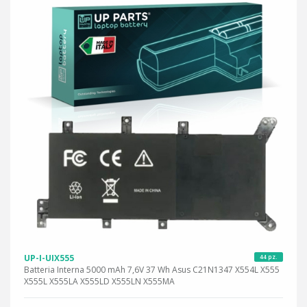
UP-I-UIX555
44 pz.
Batteria Interna 5000 mAh 7,6V 37 Wh Asus C21N1347 X554L X555
X555L X555LA X555LD X555LN X555MA