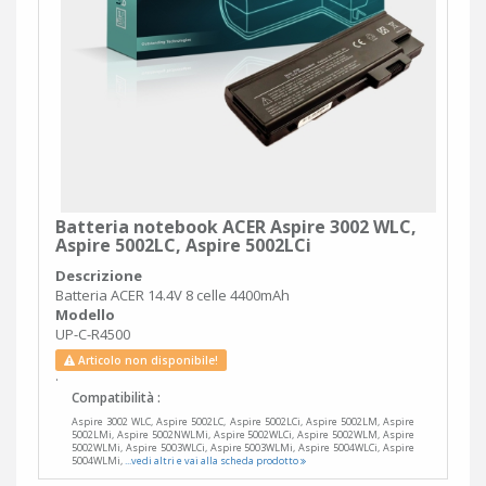
Batteria notebook ACER Aspire 3002 WLC,
Aspire 5002LC, Aspire 5002LCi
Descrizione
Batteria ACER 14.4V 8 celle 4400mAh
Modello
UP-C-R4500
Articolo non disponibile!
.
Compatibilità :
Aspire 3002 WLC, Aspire 5002LC, Aspire 5002LCi, Aspire 5002LM, Aspire
5002LMi, Aspire 5002NWLMi, Aspire 5002WLCi, Aspire 5002WLM, Aspire
5002WLMi, Aspire 5003WLCi, Aspire 5003WLMi, Aspire 5004WLCi, Aspire
5004WLMi,
...vedi altri e vai alla scheda prodotto