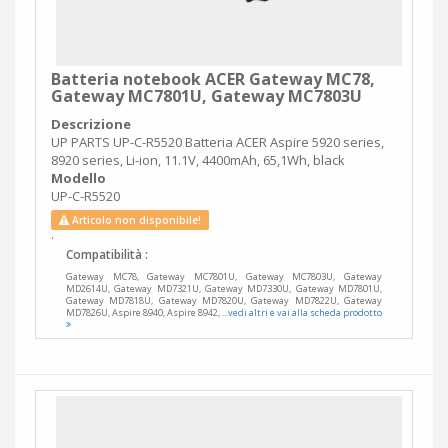
Batteria notebook ACER Gateway MC78,
Gateway MC7801U, Gateway MC7803U
Descrizione
UP PARTS UP-C-R5520 Batteria ACER Aspire 5920 series,
8920 series, Li-ion, 11.1V, 4400mAh, 65,1Wh, black
Modello
UP-C-R5520
Articolo non disponibile!
.
Compatibilità :
Gateway MC78, Gateway MC7801U, Gateway MC7803U, Gateway
MD2614U, Gateway MD7321U, Gateway MD7330U, Gateway MD7801U,
Gateway MD7818U, Gateway MD7820U, Gateway MD7822U, Gateway
MD7826U, Aspire 8940, Aspire 8942,
...vedi altri e vai alla scheda prodotto