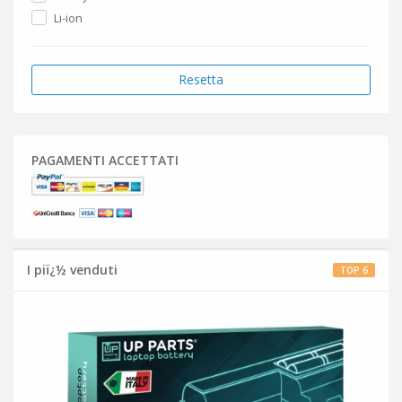
Li-ion
Resetta
PAGAMENTI ACCETTATI
I piï¿½ venduti
TOP 6