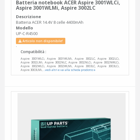
Batteria notebook ACER Aspire 3001WLCi,
Aspire 3001WLMi, Aspire 3002LC
Descrizione
Batteria ACER 14.4V 8 celle 4400mAh
Modello
UP-C-R4500
Articolo non disponibile!
.
Compatibilità :
Aspire 3001WLCi, Aspire 3001WLMi, Aspire 3002LC, Aspire 3002LCi,
Aspire 3002LMi, Aspire 3002NLC, Aspire 3002NLCi, Aspire 3002NWLCi,
Aspire 3002WLCi, Aspire 3002WLMi, Aspire 3003LC, Aspire 3003LCi,
Aspire 3003LMi,
...vedi altri e vai alla scheda prodotto