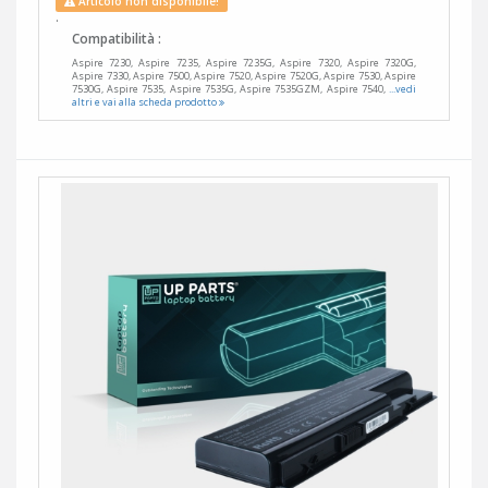
Articolo non disponibile!
.
Compatibilità :
Aspire 7230, Aspire 7235, Aspire 7235G, Aspire 7320, Aspire 7320G,
Aspire 7330, Aspire 7500, Aspire 7520, Aspire 7520G, Aspire 7530, Aspire
7530G, Aspire 7535, Aspire 7535G, Aspire 7535GZM, Aspire 7540,
...vedi
altri e vai alla scheda prodotto