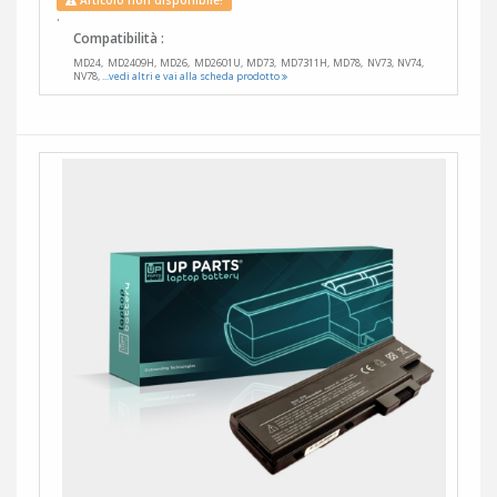
Articolo non disponibile!
.
Compatibilità :
MD24, MD2409H, MD26, MD2601U, MD73, MD7311H, MD78, NV73, NV74,
NV78,
...vedi altri e vai alla scheda prodotto