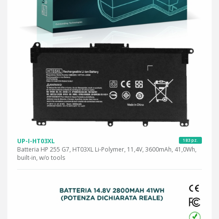
UP-I-HT03XL
183 pz.
Batteria HP 255 G7, HT03XL Li-Polymer, 11,4V, 3600mAh, 41,0Wh,
built-in, w/o tools