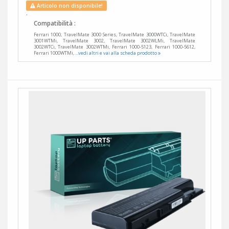
Articolo non disponibile!
.
Compatibilità :
Ferrari 1000, TravelMate 3000 Series, TravelMate 3000WTCi, TravelMate
3001WTMi, TravelMate 3002, TravelMate 3002WLMi, TravelMate
3002WTCi, TravelMate 3002WTMi, Ferrari 1000-5123, Ferrari 1000-5612,
Ferrari 1000WTMi,
...vedi altri e vai alla scheda prodotto