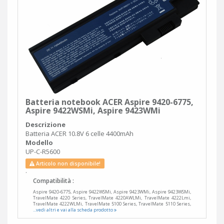
Batteria notebook ACER Aspire 9420-6775,
Aspire 9422WSMi, Aspire 9423WMi
Descrizione
Batteria ACER 10.8V 6 celle 4400mAh
Modello
UP-C-R5600
Articolo non disponibile!
.
Compatibilità :
Aspire 9420-6775, Aspire 9422WSMi, Aspire 9423WMi, Aspire 9423WSMi,
TravelMate 4220 Series, TravelMate 4220AWLMi, TravelMate 4222Lmi,
TravelMate 4222WLMi, TravelMate 5100 Series, TravelMate 5110 Series,
...vedi altri e vai alla scheda prodotto