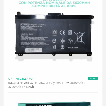
UP-I-HT03XLPRO
86 pz.
Batteria HP 255 G7, HT03XL Li-Polymer, 11,4V, 3630mAh (
3700mAh ), 41,9Wh