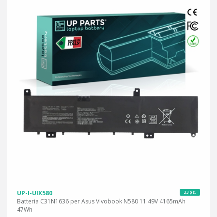
UP-I-UIX580
33 pz.
Batteria C31N1636 per Asus Vivobook N580 11.49V 4165mAh
47Wh