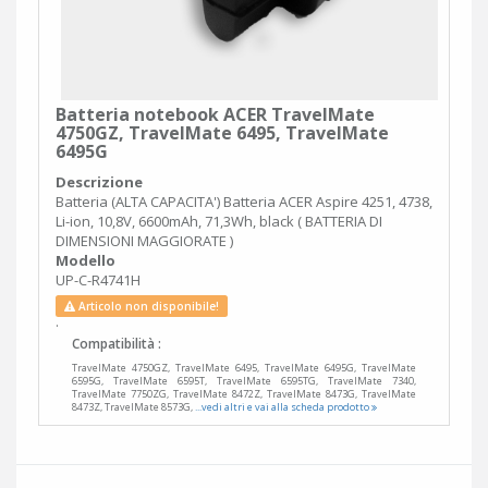
Batteria notebook ACER TravelMate
4750GZ, TravelMate 6495, TravelMate
6495G
Descrizione
Batteria (ALTA CAPACITA') Batteria ACER Aspire 4251, 4738,
Li-ion, 10,8V, 6600mAh, 71,3Wh, black ( BATTERIA DI
DIMENSIONI MAGGIORATE )
Modello
UP-C-R4741H
Articolo non disponibile!
.
Compatibilità :
TravelMate 4750GZ, TravelMate 6495, TravelMate 6495G, TravelMate
6595G, TravelMate 6595T, TravelMate 6595TG, TravelMate 7340,
TravelMate 7750ZG, TravelMate 8472Z, TravelMate 8473G, TravelMate
8473Z, TravelMate 8573G,
...vedi altri e vai alla scheda prodotto