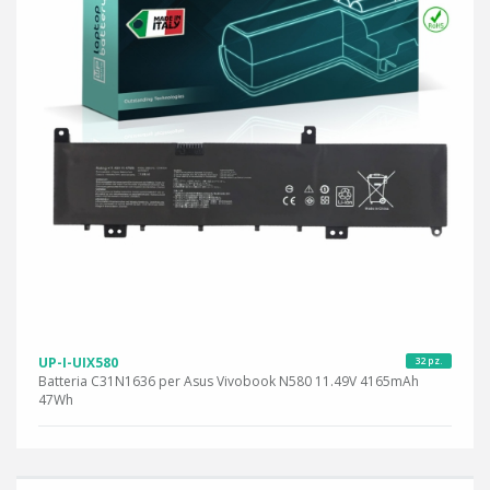
UP-I-UIX580
32 pz.
Batteria C31N1636 per Asus Vivobook N580 11.49V 4165mAh
47Wh