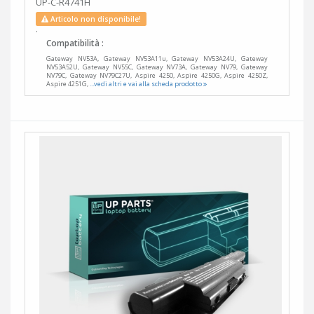
UP-C-R4741H
Articolo non disponibile!
.
Compatibilità :
Gateway NV53A, Gateway NV53A11u, Gateway NV53A24U, Gateway
NV53A52U, Gateway NV55C, Gateway NV73A, Gateway NV79, Gateway
NV79C, Gateway NV79C27U, Aspire 4250, Aspire 4250G, Aspire 4250Z,
Aspire 4251G,
...vedi altri e vai alla scheda prodotto