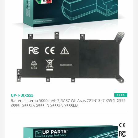
UP-I-UIX555
43 pz.
Batteria Interna 5000 mAh 7,6V 37 Wh Asus C21N1347 X554L X555
X555L X555LA X555LD X555LN X555MA