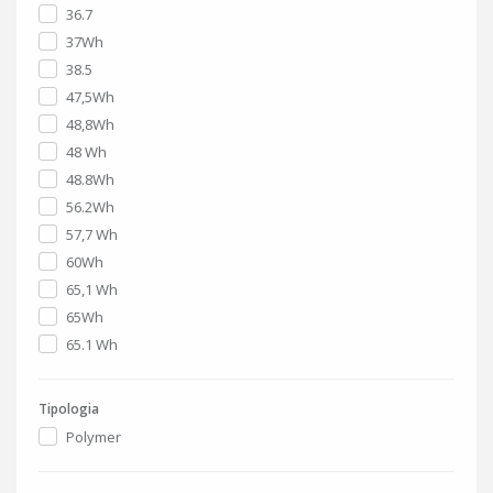
36.7
37Wh
38.5
47,5Wh
48,8Wh
48 Wh
48.8Wh
56.2Wh
57,7 Wh
60Wh
65,1 Wh
65Wh
65.1 Wh
Tipologia
Polymer