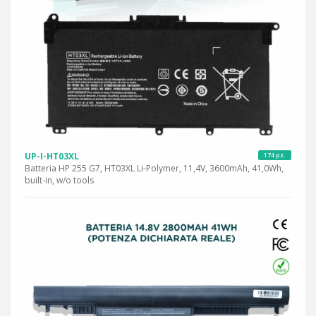
UP-I-HT03XL
174 pz.
Batteria HP 255 G7, HT03XL Li-Polymer, 11,4V, 3600mAh, 41,0Wh,
built-in, w/o tools