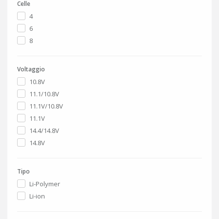
Celle
4
6
8
Voltaggio
10.8V
11.1/10.8V
11.1V/10.8V
11.1V
14.4/14.8V
14.8V
Tipo
Li-Polymer
Li-ion