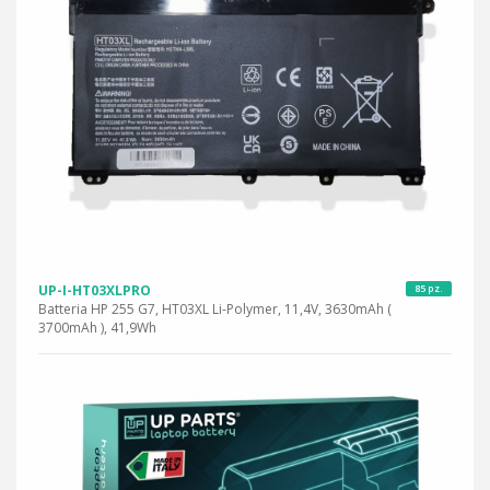
UP-I-HT03XLPRO
85 pz.
Batteria HP 255 G7, HT03XL Li-Polymer, 11,4V, 3630mAh (
3700mAh ), 41,9Wh