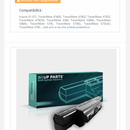
Articolo non disponibile!
.
Compatibilità :
Aspire E1-571, TravelMate 4740G, TravelMate 4740Z, TravelMate 4750Z,
TravelMate 4750ZG, TravelMate 5340, TravelMate 5340G, TravelMate
5360G, TravelMate 5735, TravelMate 5735G, TravelMate 5735ZG,
TravelMate 5740,
...vedi altri e vai alla scheda prodotto