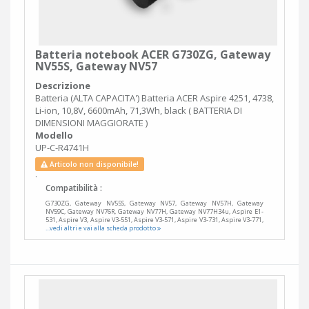
Batteria notebook ACER G730ZG, Gateway
NV55S, Gateway NV57
Descrizione
Batteria (ALTA CAPACITA') Batteria ACER Aspire 4251, 4738,
Li-ion, 10,8V, 6600mAh, 71,3Wh, black ( BATTERIA DI
DIMENSIONI MAGGIORATE )
Modello
UP-C-R4741H
Articolo non disponibile!
.
Compatibilità :
G730ZG, Gateway NV55S, Gateway NV57, Gateway NV57H, Gateway
NV59C, Gateway NV76R, Gateway NV77H, Gateway NV77H34u, Aspire E1-
531, Aspire V3, Aspire V3-551, Aspire V3-571, Aspire V3-731, Aspire V3-771,
...vedi altri e vai alla scheda prodotto