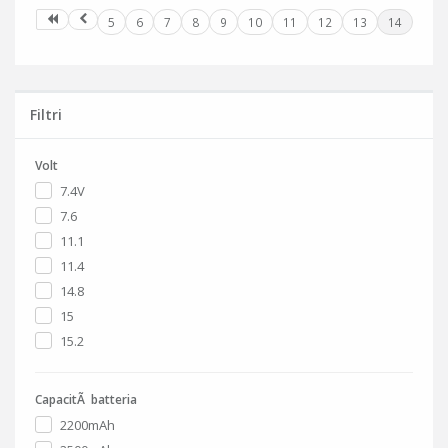
5
6
7
8
9
10
11
12
13
14
Filtri
Volt
7.4V
7.6
11.1
11.4
14.8
15
15.2
CapacitÃ batteria
2200mAh