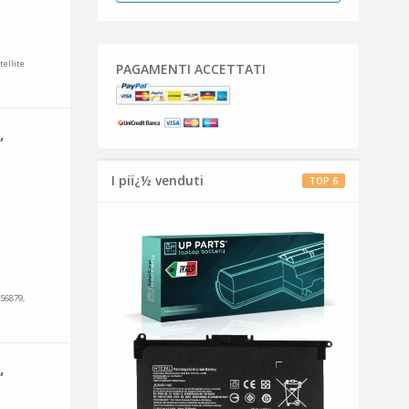
tellite
PAGAMENTI ACCETTATI
,
I piï¿½ venduti
TOP 6
-S6879,
,