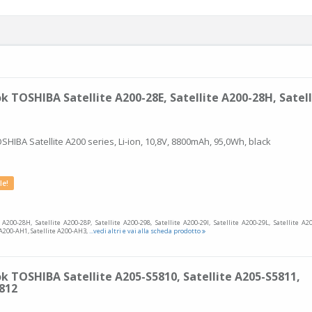
 TOSHIBA Satellite A200-28E, Satellite A200-28H, Satell
SHIBA Satellite A200 series, Li-ion, 10,8V, 8800mAh, 95,0Wh, black
le!
e A200-28H, Satellite A200-28P, Satellite A200-298, Satellite A200-29I, Satellite A200-29L, Satellite A2
 A200-AH1, Satellite A200-AH3,
...vedi altri e vai alla scheda prodotto
k TOSHIBA Satellite A205-S5810, Satellite A205-S5811,
5812