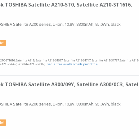
k TOSHIBA Satellite A210-ST0, Satellite A210-ST1616,
SHIBA Satellite A200 series, Li-ion, 10,8V, 8800mAh, 95,0Wh, black
le!
A210-ST1616, Satellite A215, Satellite A215-S4697, Satellite A215-S4717, Satellite A215-S4737, Satellite A215
te A215-S4767, Satellite A215-S4807,
...vedi altri e vai alla scheda prodotto
k TOSHIBA Satellite A300/09Y, Satellite A300/0C3, Satel
SHIBA Satellite A200 series, Li-ion, 10,8V, 8800mAh, 95,0Wh, black
le!