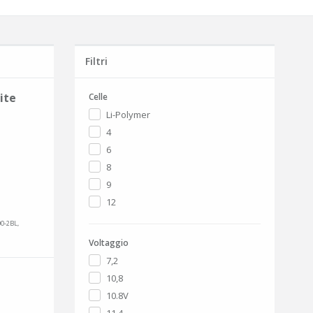
Filtri
ite
Celle
Li-Polymer
4
6
8
9
12
00-2BL,
Voltaggio
7,2
10,8
10.8V