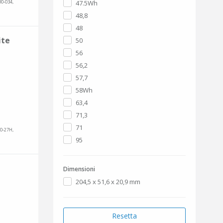
00-034,
47.5Wh
48,8
48
ite
50
56
56,2
57,7
58Wh
63,4
71,3
71
00-27H,
95
Dimensioni
204,5 x 51,6 x 20,9 mm
Resetta