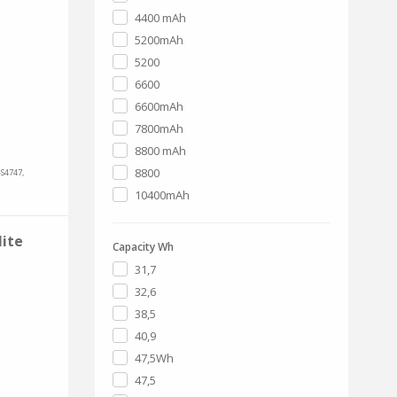
4400 mAh
5200mAh
5200
6600
6600mAh
7800mAh
8800 mAh
8800
-S4747,
10400mAh
lite
Capacity Wh
31,7
32,6
38,5
40,9
47,5Wh
47,5