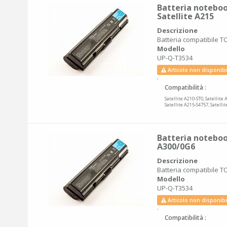
Batteria noteboo
Satellite A215
Descrizione
Batteria compatibile TO
Modello
UP-Q-T3534
Articolo non disponibi
.
Compatibilità :
Satellite A210-ST0, Satellite 
Satellite A215-S4757, Satelli
Batteria noteboo
A300/0G6
Descrizione
Batteria compatibile TO
Modello
UP-Q-T3534
Articolo non disponibi
.
Compatibilità :