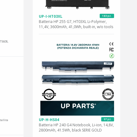
UP-I-HT03XL
183 pz.
Batteria HP 255 G7, HT03XL Li-Polymer,
11,4V, 3600mAh, 41,0Wh, built-in, w/o tools
ST5608,
UP-H-HS04
97 pz.
tellite
Batteria HP 240 G4 Notebook, Li-ion, 14,8V,
2800mAh, 41.5Wh, black SERIE GOLD