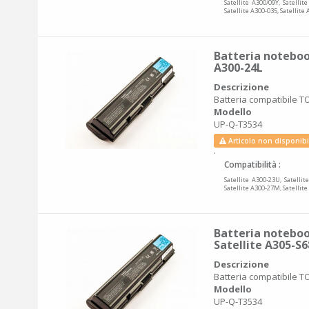
Satellite A300/09Y, Satellit
Satellite A300-035, Satellite
Batteria notebook
A300-24L
Descrizione
Batteria compatibile TO
Modello
UP-Q-T3534
Articolo non disponibi
.
Compatibilità :
Satellite A300-23U, Satellit
Satellite A300-27M, Satellite
Batteria noteboo
Satellite A305-S
Descrizione
Batteria compatibile TO
Modello
UP-Q-T3534