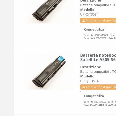
Descrizione
Batteria compatibile TO
Modello
UP-Q-T3534
Articolo non disponibi
.
Compatibilità :
Satellite A500-ST5601, Satel
Satellite A500-ST6621, Satell
Batteria noteboo
Satellite A505-S
Descrizione
Batteria compatibile TO
Modello
UP-Q-T3534
Articolo non disponibi
.
Compatibilità :
Satellite A505-S6992, Satelli
A505-S6999, Satellite L200, Sa