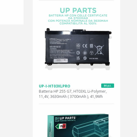
UP-I-HT03XLPRO
86 pz.
Batteria HP 255 G7, HT03XL Li-Polymer,
11,4V, 3630mAh ( 3700mAh ), 41,9Wh