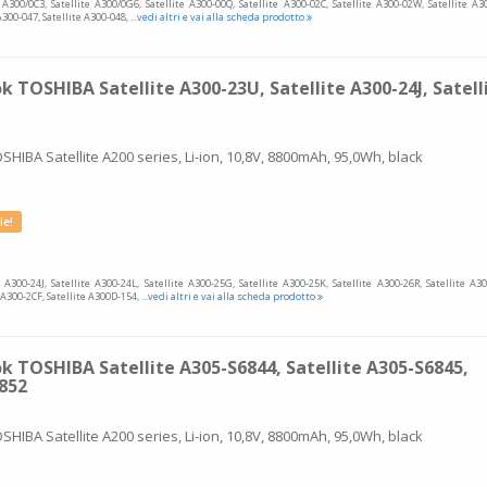
e A300/0C3, Satellite A300/0G6, Satellite A300-00Q, Satellite A300-02C, Satellite A300-02W, Satellite A3
 A300-047, Satellite A300-048,
...vedi altri e vai alla scheda prodotto
 TOSHIBA Satellite A300-23U, Satellite A300-24J, Satell
SHIBA Satellite A200 series, Li-ion, 10,8V, 8800mAh, 95,0Wh, black
le!
e A300-24J, Satellite A300-24L, Satellite A300-25G, Satellite A300-25K, Satellite A300-26R, Satellite A3
 A300-2CF, Satellite A300D-154,
...vedi altri e vai alla scheda prodotto
k TOSHIBA Satellite A305-S6844, Satellite A305-S6845,
6852
SHIBA Satellite A200 series, Li-ion, 10,8V, 8800mAh, 95,0Wh, black