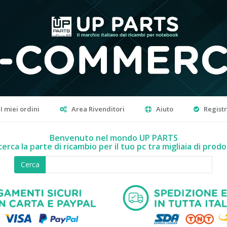
I miei ordini
Area Rivenditori
Aiuto
Regist
Benvenuto nel mondo UP PARTS
cerca la parte di ricambio per il tuo pc tra migliaia di prodo
Cerca