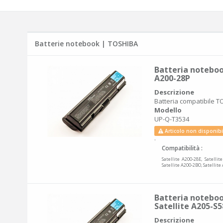
Batterie notebook | TOSHIBA
Batteria notebook
A200-28P
Descrizione
Batteria compatibile TO
Modello
UP-Q-T3534
Articolo non disponibi
.
Compatibilità :
Satellite A200-28E, Satellit
Satellite A200-2BO, Satellite
Batteria noteboo
Satellite A205-S
Descrizione