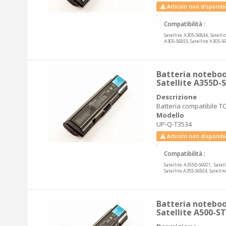
Articolo non disponibi
.
Compatibilità :
Satellite A305-S6844, Satelli
A305-S6855, Satellite A305-S6
Batteria noteboo
Satellite A355D-
Descrizione
Batteria compatibile TO
Modello
UP-Q-T3534
Articolo non disponibi
.
Compatibilità :
Satellite A355D-S6921, Satel
Satellite A355-S6924, Satelli
Batteria noteboo
Satellite A500-S