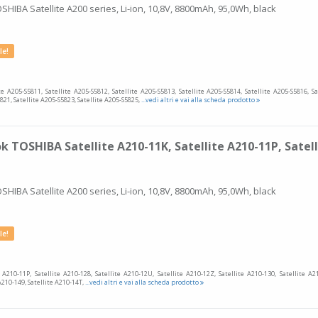
SHIBA Satellite A200 series, Li-ion, 10,8V, 8800mAh, 95,0Wh, black
le!
te A205-S5811, Satellite A205-S5812, Satellite A205-S5813, Satellite A205-S5814, Satellite A205-S5816, Sa
821, Satellite A205-S5823, Satellite A205-S5825,
...vedi altri e vai alla scheda prodotto
 TOSHIBA Satellite A210-11K, Satellite A210-11P, Satell
SHIBA Satellite A200 series, Li-ion, 10,8V, 8800mAh, 95,0Wh, black
le!
e A210-11P, Satellite A210-128, Satellite A210-12U, Satellite A210-12Z, Satellite A210-130, Satellite A2
 A210-149, Satellite A210-14T,
...vedi altri e vai alla scheda prodotto