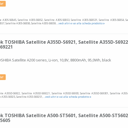
le!
te A305-S6845, Satellite A305-S6852, Satellite A305-S6853, Satellite A305-S68531, Satellite A305-S6854, Sa
857, Satellite A305-S6858, Satellite A305-S6859,
...vedi altri e vai alla scheda prodotto
k TOSHIBA Satellite A355D-S6921, Satellite A355D-S6922
S69221
SHIBA Satellite A200 series, Li-ion, 10,8V, 8800mAh, 95,0Wh, black
le!
lite A355D-S6922, Satellite A355D-S69221, Satellite A355D-S6930, Satellite A355D-S69301, Satellite A355
te A355-S6925, Satellite A355-S69251,
...vedi altri e vai alla scheda prodotto
k TOSHIBA Satellite A500-ST5601, Satellite A500-ST5602
T5605