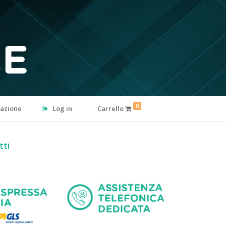
0
razione
Log in
Carrello
tti