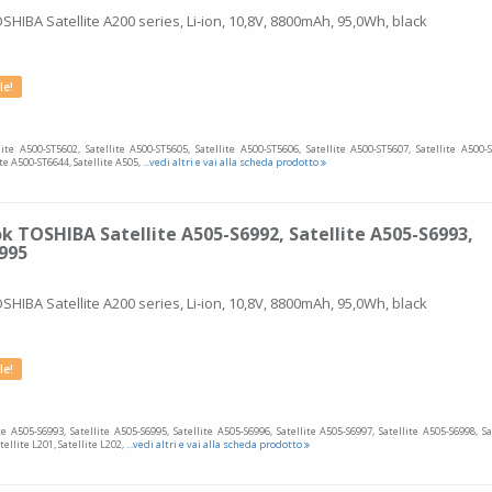
SHIBA Satellite A200 series, Li-ion, 10,8V, 8800mAh, 95,0Wh, black
le!
lite A500-ST5602, Satellite A500-ST5605, Satellite A500-ST5606, Satellite A500-ST5607, Satellite A500-
ite A500-ST6644, Satellite A505,
...vedi altri e vai alla scheda prodotto
k TOSHIBA Satellite A505-S6992, Satellite A505-S6993,
6995
SHIBA Satellite A200 series, Li-ion, 10,8V, 8800mAh, 95,0Wh, black
le!
te A505-S6993, Satellite A505-S6995, Satellite A505-S6996, Satellite A505-S6997, Satellite A505-S6998, Sa
tellite L201, Satellite L202,
...vedi altri e vai alla scheda prodotto