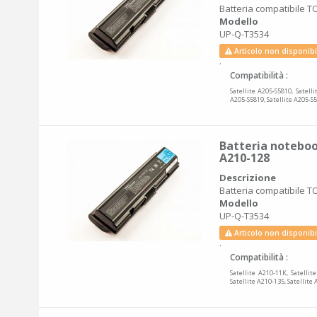
Batteria compatibile TO
Modello
UP-Q-T3534
Articolo non disponibi
.
Compatibilità :
Satellite A205-S5810, Satelli
A205-S5819, Satellite A205-S5
Batteria notebook
A210-128
Descrizione
Batteria compatibile TO
Modello
UP-Q-T3534
Articolo non disponibi
.
Compatibilità :
Satellite A210-11K, Satellit
Satellite A210-135, Satellite