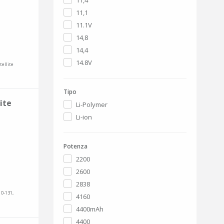
11,4
11,1
11.1V
14,8
14,4
14.8V
tellite
Tipo
ite
Li-Polymer
Li-ion
Potenza
2200
2600
2838
10-131,
4160
4400mAh
4400