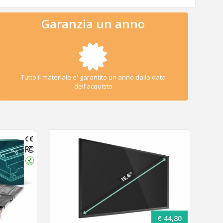
Garanzia un anno
Tutto il materiale e' garantito un anno dalla data
dell'acquisto
€ 44,80