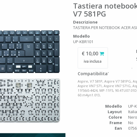
Tastiera notebook
V7 581PG
Descrizione
TASTIERA PER NOTEBOOK ACER ASPI
Modello
UP-KBR101
€ 10,00
iva inclusa
.
Compatibilita'
Aspire, V7 581P, Aspire V7 581PG, As
Aspire VN7 571, Aspire VN7 571G, A
11f56i0-4424, MP-11F5, 90.4TU07.01
60.m4yn1.013,
Modello
UP-
Layout
Itali
Colore
Ner
Frame
No
Ean
0756