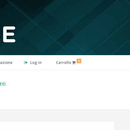
0
razione
Log in
Carrello
tti