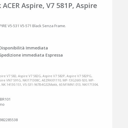
 ACER Aspire, V7 581P, Aspire
RE V5-531 V5-571 Black Senza Frame.
Disponibilità Immediata
Spedizione immediata Espressa
pire V7 582, Aspire V7 582G, Aspire V7 582P, Aspire V7 582PG,
spire VN7 591G, NKI171308C, AEZRKI01110, MP-13G26I0-920, MP-
D, NK.14130.1S1, V5-531-967B4G32Makk, 60.M1MN1.013, NKI171304,
KBR101
ano
o
982285538