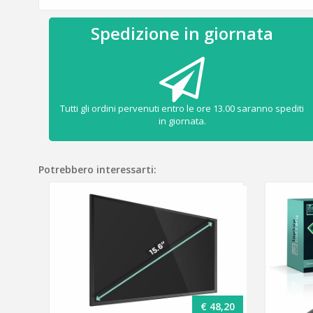
Spedizione in giornata
Tutti gli ordini pervenuti entro le ore 13.00 saranno spediti
in giornata.
Potrebbero interessarti:
€ 48,20