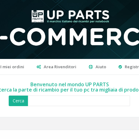
I miei ordini
Area Rivenditori
Aiuto
Regist
Benvenuto nel mondo UP PARTS
cerca la parte di ricambio per il tuo pc tra migliaia di prodo
Cerca