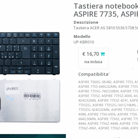
Tastiera noteboo
ASPIRE 7735, ASP
Descrizione
Tastiera ACER AS 5810 5536 5738 5
Modello
UP-KBR010
€ 16,70
iva inclusa
.
Compatibilita'
ASPIRE 7560G-SB482, ASPIRE 7735, A
ASPIRE 7735-644G32MN, ASPIRE 7735
ASPIRE 7735G-742G50BN, ASPIRE 77
ASPIRE 7735Z, ASPIRE 7735Z-4000, A
424G32MN, ASPIRE 7735Z-4291, ASPIR
7735ZG, ASPIRE 7735ZG-341G16MN, 
7735ZG-424G32MN, ASPIRE 7735ZG-4
4088, ASPIRE 7736-6936, ASPIRE 773
664G50MN, ASPIRE 7736Z, ASPIRE 773
4444, ASPIRE 7736Z-4448, ASPIRE 77
7736Z-4961, ASPIRE 7736Z-6948, AS