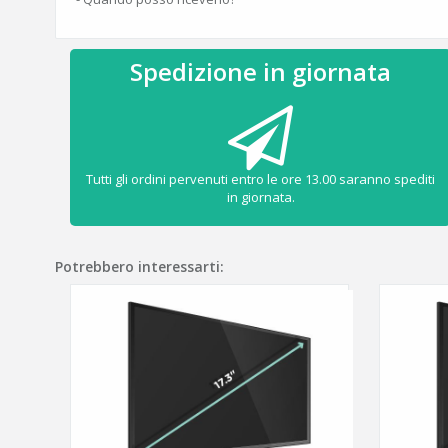
Spedizione in giornata
Tutti gli ordini pervenuti entro le ore 13.00 saranno spediti
in giornata.
Potrebbero interessarti: