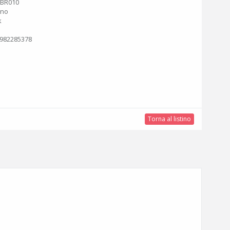
KBR010
ano
k
982285378
Torna al listino