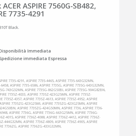
k ACER ASPIRE 7560G-SB482,
IRE 7735-4291
810T Black.
Disponibilità Immediata
Spedizione immediata Espressa
SPIRE 7735-4291, ASPIRE 7735-4465, ASPIRE 7735-643G32MN,
-6458, ASPIRE 7735-6586, ASPIRE 7735G, ASPIRE 7735G-643G32MN,
35G-743G32MN, ASPIRE 7735G-862G50BI, ASPIRE 7735G-904G82BN,
SPIRE 7735Z-4033, ASPIRE 7735Z-423G25MN, ASPIRE 7735Z-
E 7735Z-4357, ASPIRE 7735Z-4613, ASPIRE 7735Z-4952, ASPIRE
ASPIRE 7735ZG-423G25MI, ASPIRE 7735ZG-423G25MN, ASPIRE
24G50BN, ASPIRE 7735ZG-424G50MN, ASPIRE 7736, ASPIRE 7736-
6-6948, ASPIRE 7736G, ASPIRE 7736G-663G25MN, ASPIRE 7736G-
6Z-4015, ASPIRE 7736Z-4088, ASPIRE 7736Z-4412, ASPIRE 7736Z-
36Z-444G32MN, ASPIRE 7736Z-4809, ASPIRE 7736Z-4905, ASPIRE
PIRE 7736ZG, ASPIRE 7736ZG-433G32MN,