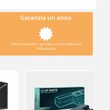
Garanzia un anno
Tutto il materiale e' garantito un anno dalla data
dell'acquisto