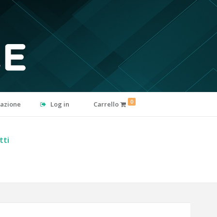
0
razione
Log in
Carrello
tti