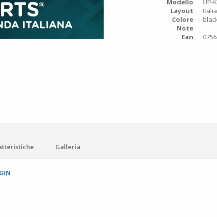
Modello
UP-
Layout
Itali
Colore
blac
Note
Ean
0756
tteristiche
Galleria
GIN