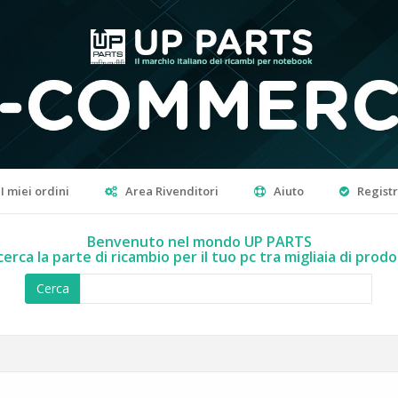
I miei ordini
Area Rivenditori
Aiuto
Regist
Benvenuto nel mondo UP PARTS
cerca la parte di ricambio per il tuo pc tra migliaia di prodo
Cerca