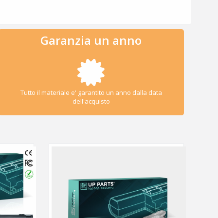
Garanzia un anno
Tutto il materiale e' garantito un anno dalla data
dell'acquisto