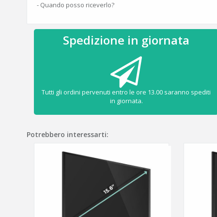
- Quando posso riceverlo?
Spedizione in giornata
Tutti gli ordini pervenuti entro le ore 13.00 saranno spediti
in giornata.
Potrebbero interessarti: