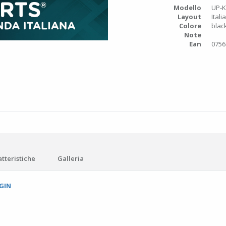
Modello
UP-
Layout
Itali
Colore
blac
Note
Ean
0756
tteristiche
Galleria
GIN