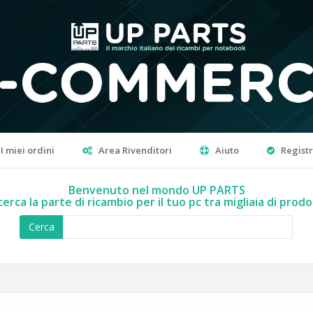
I miei ordini
Area Rivenditori
Aiuto
Regist
Benvenuto nel mondo UP PARTS
cerca la parte di ricambio per il tuo pc tra migliaia di prodo
Cerca