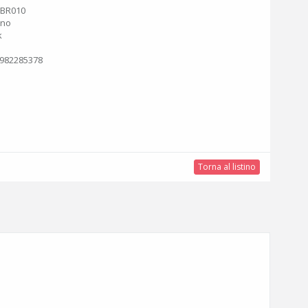
KBR010
ano
k
982285378
Torna al listino