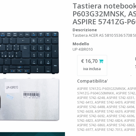
Tastiera noteboo
P603G32MNSK, AS
ASPIRE 5741ZG-
Descrizione
Tastiera ACER AS 5810 5536 5738 5
Modello
UP-KBR010
€ 16,70
iva inclusa
.
Compatibilita'
ASPIRE 5741ZG-P603G32MNSK, ASPI
5741ZG-P604G50MNKK, ASPIRE 5742, 
ASPIRE 5742-6248, ASPIRE 5742-6331,
5742-6413, ASPIRE 5742-6439, ASPIRE
ASPIRE 5742-6488, ASPIRE 5742-6494,
5742-6638, ASPIRE 5742-6639, ASPIRE
ASPIRE 5742-6692, ASPIRE 5742-6696,
5742-6823, ASPIRE 5742-6824, ASPIRE
ASPIRE 5742-6860, ASPIRE 5742-6863,
5742-6977, ASPIRE 5742-7013, ASPIRE