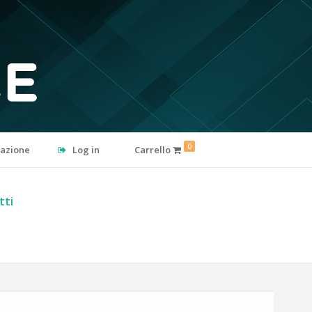
0
razione
Log in
Carrello
tti