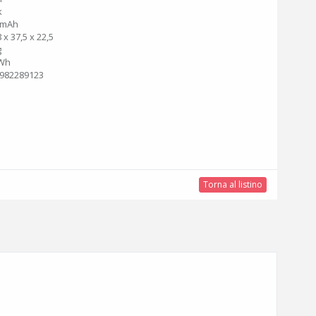
k
0mAh
 x 37,5 x 22,5
g
5Wh
982289123
Torna al listino