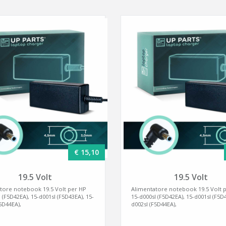
€ 15,10
19.5 Volt
19.5 Volt
tore notebook 19.5 Volt per HP
Alimentatore notebook 19.5 Volt 
 (F5D42EA), 15-d001sl (F5D43EA), 15-
15-d000sl (F5D42EA), 15-d001sl (F5D4
5D44EA),
d002sl (F5D44EA),