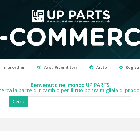
I miei ordini
Area Rivenditori
Aiuto
Regist
Benvenuto nel mondo UP PARTS
cerca la parte di ricambio per il tuo pc tra migliaia di prodo
Cerca