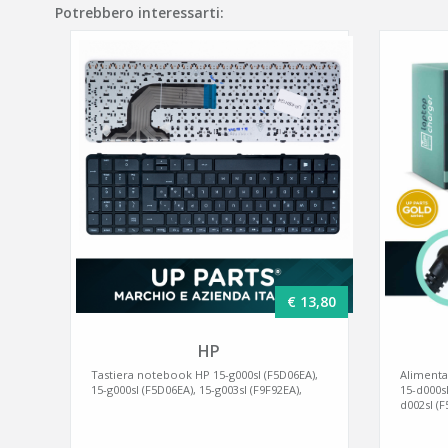
Potrebbero interessarti:
€ 13,80
HP
Tastiera notebook HP 15-g000sl (F5D06EA),
Alimenta
15-g000sl (F5D06EA), 15-g003sl (F9F92EA),
15-d000sl
d002sl (F