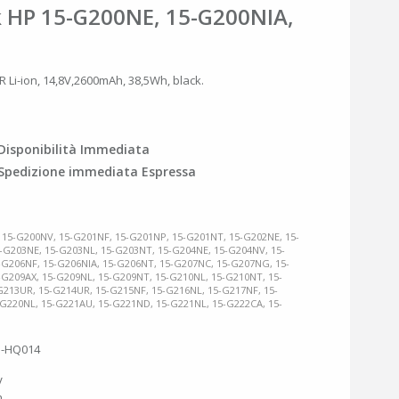
k HP 15-G200NE, 15-G200NIA,
R Li-ion, 14,8V,2600mAh, 38,5Wh, black.
Disponibilità Immediata
Spedizione immediata Espressa
 15-G200NV, 15-G201NF, 15-G201NP, 15-G201NT, 15-G202NE, 15-
G203NE, 15-G203NL, 15-G203NT, 15-G204NE, 15-G204NV, 15-
-G206NF, 15-G206NIA, 15-G206NT, 15-G207NC, 15-G207NG, 15-
G209AX, 15-G209NL, 15-G209NT, 15-G210NL, 15-G210NT, 15-
G213UR, 15-G214UR, 15-G215NF, 15-G216NL, 15-G217NF, 15-
G220NL, 15-G221AU, 15-G221ND, 15-G221NL, 15-G222CA, 15-
H-HQ014
V
n