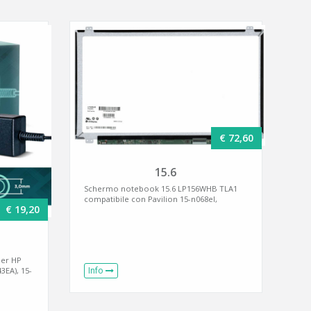
€ 72,60
15.6
Schermo notebook 15.6 LP156WHB TLA1
compatibile con Pavilion 15-n068el,
€ 19,20
per HP
Info
3EA), 15-