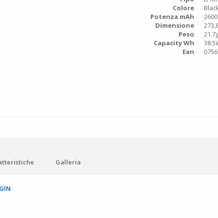
Colore
Blac
Potenza mAh
260
Dimensione
273,8
Peso
21.7
Capacity Wh
38.
Ean
0756
tteristiche
Galleria
GIN