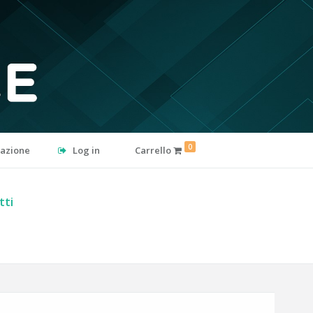
0
razione
Log in
Carrello
tti