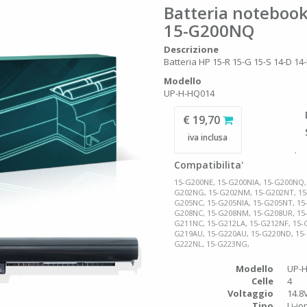
Batteria noteboo
15-G200NQ
Descrizione
Batteria HP 15-R 15-G 15-S 14-D 14-
Modello
UP-H-HQ014
€ 19,70
iva inclusa
.
Compatibilita'
15-G200NE, 15-G200NIA, 15-G200NQ,
G202NG, 15-G202NM, 15-G202NT, 15-
G205NC, 15-G205NIA, 15-G205NT, 15
G208NC, 15-G208NM, 15-G208UR, 15-
G211NC, 15-G212LA, 15-G212NF, 15-
G219AU, 15-G220AU, 15-G220ND, 15-
G222NL, 15-G223NG,
Modello
UP-
Celle
4
Voltaggio
14.8
Tipo
Li-io