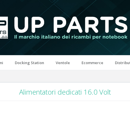
mi
Docking Station
Ventole
Ecommerce
Distribu
Alimentatori dedicati 16.0 Volt