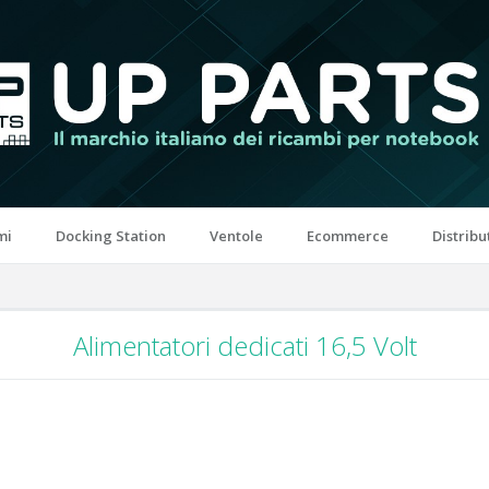
mi
Docking Station
Ventole
Ecommerce
Distribu
Alimentatori dedicati 16,5 Volt